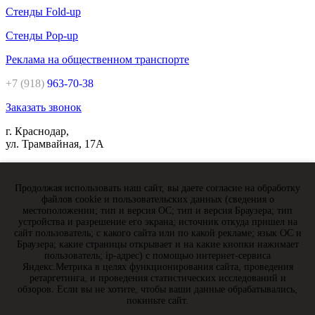
Стенды Fold-up
Стенды Pop-up
Реклама на общественном транспорте
+7 (918)
963-70-38
Заказать звонок
г. Краснодар,
ул. Трамвайная, 17А
Показать на карте
Продолжая использовать наш сайт, вы даете согласие на обработку
файлов cookie и пользовательских данных (сведения о
местоположении; тип и версия ОС; тип и версия Браузера; тип
устройства и разрешение его экрана; источник откуда пришел на
сайт пользователь; с какого сайта или по какой рекламе; язык ОС и
Мы в соцсетях
Браузера; какие страницы открывает и на какие кнопки нажимает
пользователь; ip-адрес) с помощью интернет-сервиса
Яндекс.Метрика в целях функционирования сайта, проведения
ретаргетинга, и проведения статистических исследований и
обзоров. Если вы не хотите, чтобы ваши данные обрабатывались,
jivosite
покиньте сайт.